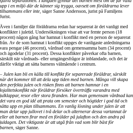
själva separationen. I längden gynnar det barnen mest om de får växa
upp i en miljö där de känner sig trygga, oavsett om föräldrarna lever
tillsammans eller inte,
säger Sanne Andersson, jurist på Familjens
Jurist.
Även i familjer där föräldrarna redan har separerat är det vanligt med
konflikter i juletid. Undersökningen visar att var femte person (18
procent) någon gång har hamnat i konflikt med en person de separerat
från. Av de som hamnat i konflikt uppges de vanligaste anledningarna
vara pengar (46 procent), vårdnad om gemensamma barn (34 procent)
och ägodelar (31 procent). Dessa konflikter påverkar ofta barnen,
särskilt när vårdnads- eller umgängesfrågor är inblandade, och det är
därför viktigt att sätta barnens välmående i centrum.
–
Julen kan bli en källa till konflikt för separerade föräldrar, särskilt
när det kommer till att dela upp tiden med barnen. Många vill skapa
den perfekta julen och risken finns att barnen hamnar i en
lojalitetskonflikt när föräldrar försöker överträffa varandra med
julklappar, resor eller stora firanden. Har man gemensam vårdnad ka
det vara en god idé att prata om semester och högtider i god tid och
sätta upp en plan tillsammans. En vanlig lösning under julen är att
man delar upp jullovet i två delar och alternerar dessa vartannat år
eller att barnen firar med en förälder på julafton och den andra på
juldagen. Det viktigaste är att utgå från vad som blir bäst för
barnen,
säger Sanne.