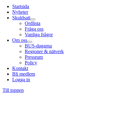
Startsida
Nyheter
Skuldsatt
Ordlista
Fråga oss
Vanliga frågor
Om oss
BUS-dagarna
Regioner & nätverk
Pressrum
Policy
Kontakt
Bli medlem
Logga in
Till toppen