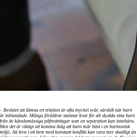
–
Beslutet att lämna en relation är ofta mycket svår, särskilt när barn
är inblandade. Många föräldrar stannar kvar för att skydda sina barn
från de känslomässiga påfrestningar som en separation kan innebära.
Men det är viktigt att komma ihåg att barn mår bäst i en harmonisk
miljö. Att leva i ett hem med konstant konflikt kan vara mer skadligt än