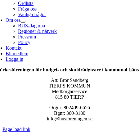
Ordlista
Fråga oss
Vanliga frågor
Om oss
BUS-dagarna
Regioner & nätverk
Pressrum
Policy
Kontakt
Bli medlem
Logga in
Yrkesföreningen för budget- och skuldrådgivare i kommunal tjäns
Att: Bror Sandberg
TIERPS KOMMUN
Medborgarservice
815 80 TIERP
Orgnr: 802409-6656
Bgnr: 360-3180
info@busforeningen.se
Page load link