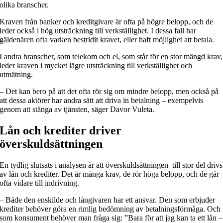
olika branscher.
Kraven från banker och kreditgivare är ofta på högre belopp, och de
leder också i hög utsträckning till verkställighet. I dessa fall har
gäldenären ofta varken bestridit kravet, eller haft möjlighet att betala.
I andra branscher, som telekom och el, som står för en stor mängd krav,
leder kraven i mycket lägre utsträckning till verkställighet och
utmätning.
– Det kan bero på att det ofta rör sig om mindre belopp, men också på
att dessa aktörer har andra sätt att driva in betalning – exempelvis
genom att stänga av tjänsten, säger Davor Vuleta.
Lån och krediter driver
överskuldsättningen
En tydlig slutsats i analysen är att överskuldsättningen till stor del drivs
av lån och krediter. Det är många krav, de rör höga belopp, och de går
ofta vidare till indrivning.
– Både den enskilde och långivaren har ett ansvar. Den som erbjuder
krediter behöver göra en rimlig bedömning av betalningsförmåga. Och
som konsument behöver man fråga sig: ”Bara för att jag kan ta ett lån –