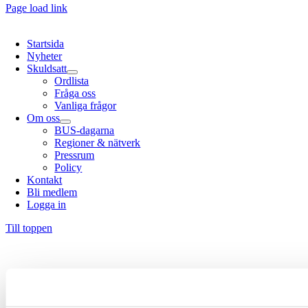
Page load link
Startsida
Nyheter
Skuldsatt
Ordlista
Fråga oss
Vanliga frågor
Om oss
BUS-dagarna
Regioner & nätverk
Pressrum
Policy
Kontakt
Bli medlem
Logga in
Till toppen