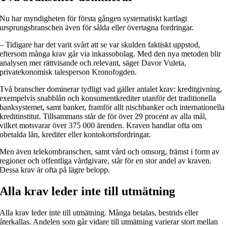
Nu har myndigheten för första gången systematiskt kartlagt
ursprungsbranschen även för sålda eller övertagna fordringar.
– Tidigare har det varit svårt att se var skulden faktiskt uppstod,
eftersom många krav går via inkassobolag. Med den nya metoden blir
analysen mer rättvisande och relevant, säger Davor Vuleta,
privatekonomisk talesperson Kronofogden.
Två branscher dominerar tydligt vad gäller antalet krav: kreditgivning,
exempelvis snabblån och konsumentkrediter utanför det traditionella
banksystemet, samt banker, framför allt nischbanker och internationella
kreditinstitut. Tillsammans står de för över 29 procent av alla mål,
vilket motsvarar över 375 000 ärenden. Kraven handlar ofta om
obetalda lån, krediter eller kontokortsfordringar.
Men även telekombranschen, samt vård och omsorg, främst i form av
regioner och offentliga vårdgivare, står för en stor andel av kraven.
Dessa krav är ofta på lägre belopp.
Alla krav leder inte till utmätning
Alla krav leder inte till utmätning. Många betalas, bestrids eller
återkallas. Andelen som går vidare till utmätning varierar stort mellan