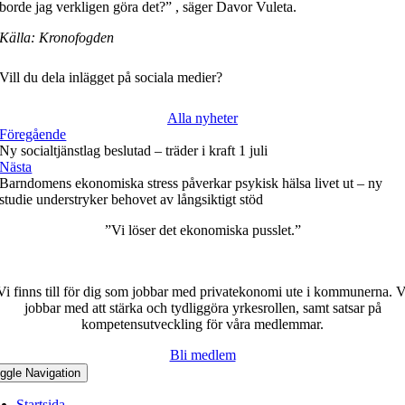
borde jag verkligen göra det?” , säger Davor Vuleta.
Källa: Kronofogden
Vill du dela inlägget på sociala medier?
Alla nyheter
Föregående
Ny socialtjänstlag beslutad – träder i kraft 1 juli
Nästa
Barndomens ekonomiska stress påverkar psykisk hälsa livet ut – ny
studie understryker behovet av långsiktigt stöd
”Vi löser det ekonomiska pusslet.”
Vi finns till för dig som jobbar med privatekonomi ute i kommunerna. V
jobbar med att stärka och tydliggöra yrkesrollen, samt satsar på
kompetensutveckling för våra medlemmar.
Bli medlem
ggle Navigation
Startsida