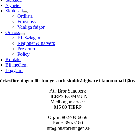
Nyheter
Skuldsatt
Ordlista
Fråga oss
Vanliga frågor
Om oss
BUS-dagarna
Regioner & nätverk
Pressrum
Policy
Kontakt
Bli medlem
Logga in
Yrkesföreningen för budget- och skuldrådgivare i kommunal tjäns
Att: Bror Sandberg
TIERPS KOMMUN
Medborgarservice
815 80 TIERP
Orgnr: 802409-6656
Bgnr: 360-3180
info@busforeningen.se